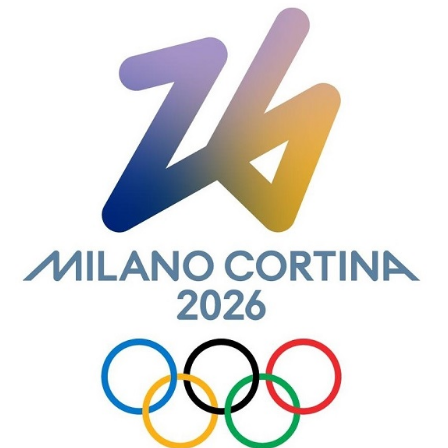
fot_escrita_04_f.jpg