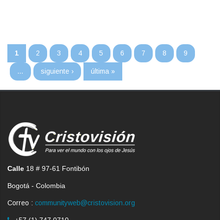
Páginas
1
2
3
4
5
6
7
8
9
…
siguiente ›
última »
Calle
18 # 97-61 Fontibón
Bogotá - Colombia
Correo :
communityweb@cristovision.org
+57 (1) 747 0710