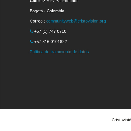
Calle
18 # 97-61 Fontibón
Bogotá - Colombia
Correo :
communityweb@cristovision.org
+57 (1) 747 0710
+57 316 0101822
Política de tratamiento de datos
Cristovis