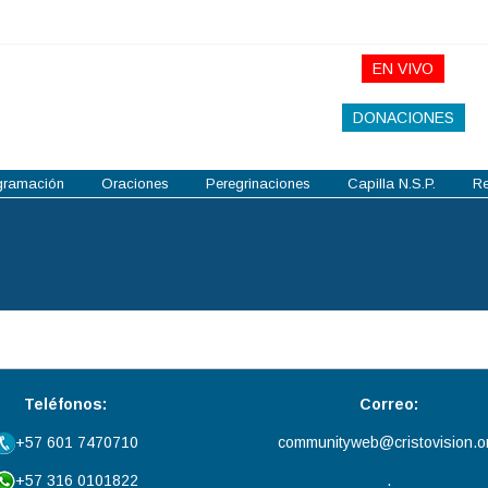
EN VIVO
DONACIONES
gramación
Oraciones
Peregrinaciones
Capilla N.S.P.
R
Teléfonos:
Correo:
+57 601 7470710
communityweb@cristovision.o
+57 316 0101822
.