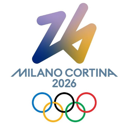
fot_escrita_04_f.jpg