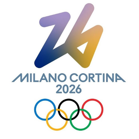
fot_escrita_04_f.jpg